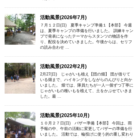
活動風景(2026年7月)
７月１２日(日) 夏季キャンプ準備１【本部】 今週
は、夏季キャンプの準備を行いました。 訓練キャン
プで発表になったテーマからスタンツの物語を作
り、配役を決めていきました。午後からは、セリフ
の読み合わせ …
活動風景(2022年2月)
2月27(日) じゃがいも植え【団の畑】 団が借りて
いる畑まで、ハイキングをしながらのんびりと向か
いました。 畑では、隊員たちが一人一個ずつ丁寧に
じゃがいもの種いもを植えて、土をかぶせていきま
した。最 …
活動風景(2025年10月)
１０月２７日(日) バザー準備【本部】 今回は、雨
予報の中、午前の活動に変更してバザーの準備を行
いました。 活動では、輪投げに使う的の重し変わり