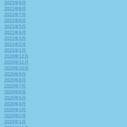
2021年9月
2021年8月
2021年7月
2021年6月
2021年5月
2021年4月
2021年3月
2021年2月
2021年1月
2020年12月
2020年11月
2020年10月
2020年9月
2020年8月
2020年7月
2020年6月
2020年5月
2020年4月
2020年3月
2020年2月
2020年1月