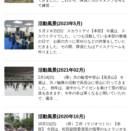
てきました。これから、隊員たちがスタンツも考え
て練習 …
活動風景(2023年5月)
５月２８日(日) スカウトデイ【本部】 今週は、ス
カウトデイでした。 いつも活動している本部の整備
の日で、お家の方々に草刈りなどの作業をしていた
だきました。その間、隊員たちはアイスクリームを
作りました …
活動風景(2021年02月)
2月14(日) （隊）月の輪雪中登山【高見山】 今
週は、月ノ輪隊の活動で高見山に登山に行ってきま
した。 例年は、途中からアイゼンを着けて雪の登山
道を歩きます。今年の冬は寒くなると聞いていたの
で、霧氷 …
活動風景(2020年10月)
10月11(日) （班）工作（ラジオつくり）【本
部】 今回は、松田副団委員長の指導のもとラジオを