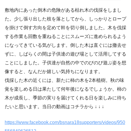
敷地内にあった倒木の危険がある枯れ木の伐採をしまし
た。少し張り出した枝を落としてから、しっかりとロープ
を掛けて倒す方向を定めて幹を切り倒しました。木を伐採
する作業も回数を重ねることにスムーズに進められるよう
になってきている気がします。倒した木は直ぐには撤去せ
ずに、しばらくの間は子供達の遊び場として活用してする
ことにしました。子供達が自然の中でのびのび遊ぶ姿を想
像すると、なんだか嬉しい気持ちになります。
伐採した木の近くには、新たに柿の木を2本植樹。秋の味
覚を楽しめる日は果たして何年後になるでしょうか。柿の
木が成長し、季節の実りを届けてくれる日を楽しみに待ち
たいと思います。当日の動画はコチラから ↓ ↓ ↓
https://www.facebook.com/bsnara18supporters/videos/950