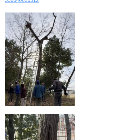
556840626512