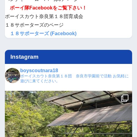
ボーイ隊Facebookをご覧下さい！
ボーイスカウト奈良第１８団育成会
１８サポーターズのページ
１８サポーターズ (Facebook)
Instagram
boyscoutnara18
ボーイスカウト奈良第１８団 奈良市学園前で活動
お気軽に
遊びに来てください。