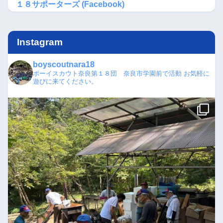
１８サポーターズ (Facebook)
Instagram
boyscoutnara18
ボーイスカウト奈良第１８団 奈良市学園前で活動
お気軽に
遊びに来てください。