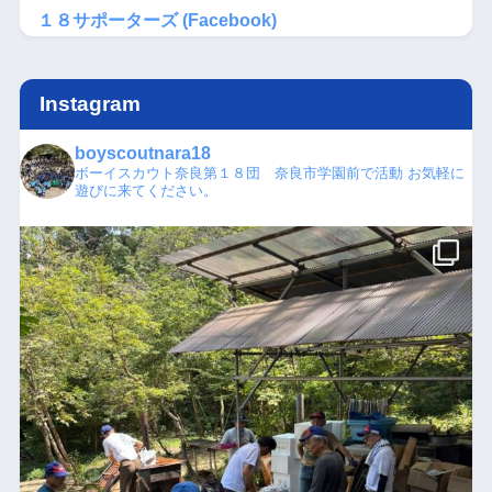
１８サポーターズ (Facebook)
Instagram
boyscoutnara18
ボーイスカウト奈良第１８団 奈良市学園前で活動
お気軽に
遊びに来てください。