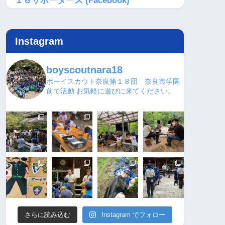
１８サポーターズ (Facebook)
Instagram
boyscoutnara18
ボーイスカウト奈良第１８団 奈良市学園
前で活動
お気軽に遊びに来てください。
さらに読み込む
Instagram でフォロー